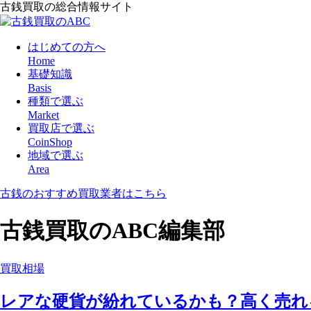
古銭買取の総合情報サイト
はじめての方へ
Home
基礎知識
Basis
種類で選ぶ
Market
買取店で選ぶ
CoinShop
地域で選ぶ
Area
古銭のおすすめ買取業者はこちら
古銭買取のABC編集部
買取相場
レアな硬貨が紛れているかも？高く売れ