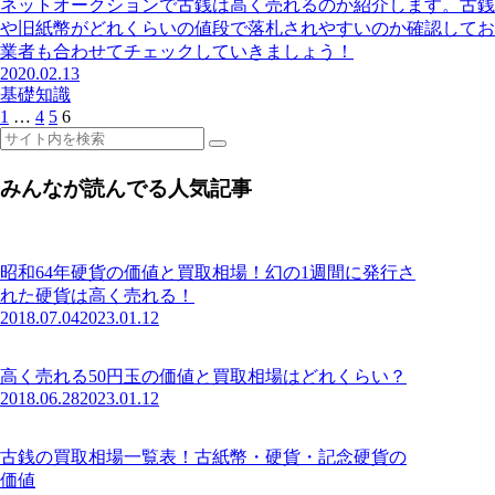
ネットオークションで古銭は高く売れるのか紹介します。古銭
や旧紙幣がどれくらいの値段で落札されやすいのか確認してお
業者も合わせてチェックしていきましょう！
2020.02.13
基礎知識
1
…
4
5
6
みんなが読んでる人気記事
昭和64年硬貨の価値と買取相場！幻の1週間に発行さ
れた硬貨は高く売れる！
2018.07.04
2023.01.12
高く売れる50円玉の価値と買取相場はどれくらい？
2018.06.28
2023.01.12
古銭の買取相場一覧表！古紙幣・硬貨・記念硬貨の
価値