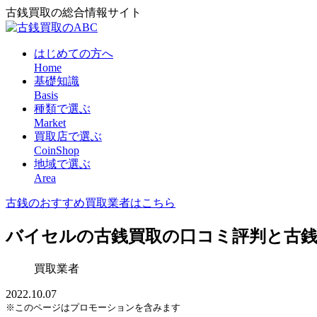
古銭買取の総合情報サイト
はじめての方へ
Home
基礎知識
Basis
種類で選ぶ
Market
買取店で選ぶ
CoinShop
地域で選ぶ
Area
古銭のおすすめ買取業者はこちら
バイセルの古銭買取の口コミ評判と古銭
買取業者
2022.10.07
※このページはプロモーションを含みます