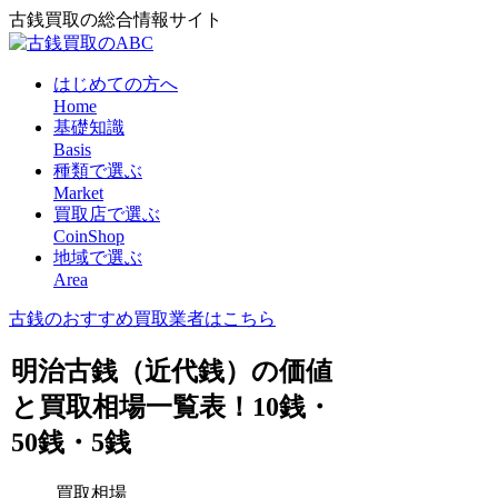
古銭買取の総合情報サイト
はじめての方へ
Home
基礎知識
Basis
種類で選ぶ
Market
買取店で選ぶ
CoinShop
地域で選ぶ
Area
古銭のおすすめ買取業者はこちら
明治古銭（近代銭）の価値
と買取相場一覧表！10銭・
50銭・5銭
買取相場