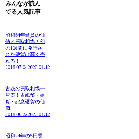
みんなが読ん
でる人気記事
昭和64年硬貨の価
値と買取相場！幻
の1週間に発行さ
れた硬貨は高く売
れる！
2018.07.04
2023.01.12
古銭の買取相場一
覧表！古紙幣・硬
貨・記念硬貨の価
値
2018.06.22
2023.01.12
昭和24年の5円硬