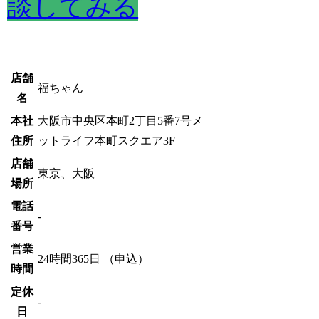
談してみる
店舗
福ちゃん
名
本社
大阪市中央区本町2丁目5番7号メ
住所
ットライフ本町スクエア3F
店舗
東京、大阪
場所
電話
-
番号
営業
24時間365日 （申込）
時間
定休
-
日