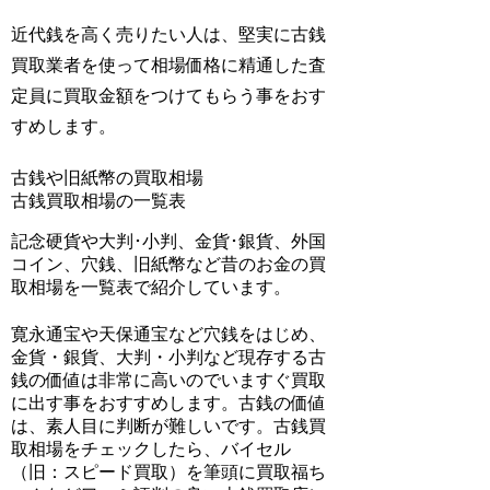
近代銭を高く売りたい人は、堅実に古銭
買取業者を使って相場価格に精通した査
定員に買取金額をつけてもらう事をおす
すめします。
古銭や旧紙幣の買取相場
古銭買取相場の一覧表
記念硬貨や大判･小判、金貨･銀貨、外国
コイン、穴銭、旧紙幣など昔のお金の買
取相場を一覧表で紹介しています。
寛永通宝や天保通宝など穴銭をはじめ、
金貨・銀貨、大判・小判など現存する
古
銭の価値は非常に高い
のでいますぐ買取
に出す事をおすすめします。古銭の価値
は、素人目に判断が難しいです。古銭買
取相場をチェックしたら、
バイセル
（旧：スピード買取）を筆頭に買取福ち