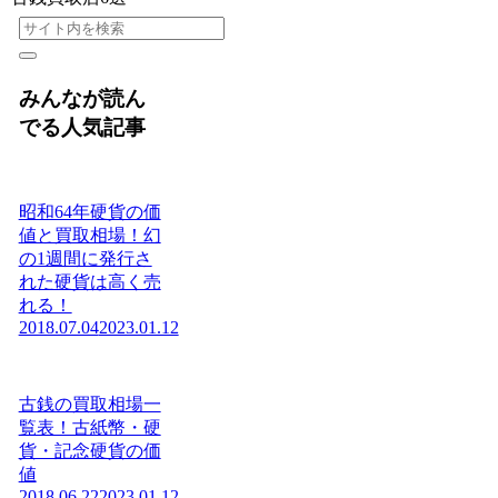
みんなが読ん
でる人気記事
昭和64年硬貨の価
値と買取相場！幻
の1週間に発行さ
れた硬貨は高く売
れる！
2018.07.04
2023.01.12
古銭の買取相場一
覧表！古紙幣・硬
貨・記念硬貨の価
値
2018.06.22
2023.01.12