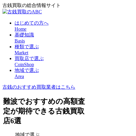
古銭買取の総合情報サイト
はじめての方へ
Home
基礎知識
Basis
種類で選ぶ
Market
買取店で選ぶ
CoinShop
地域で選ぶ
Area
古銭のおすすめ買取業者はこちら
難波でおすすめの高額査
定が期待できる古銭買取
店6選
地域で選ぶ