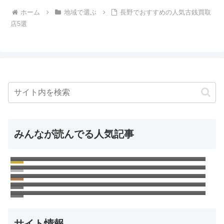
ホーム
地域で選ぶ
長野でおすすめの人気古銭買取
店5選
みんなが読んでる人気記事
昭和64年硬貨の価値と買取相場！幻の1週間
古銭の買取相場一覧表！古紙幣・硬貨・記念
に発行された硬貨は高く売れる！
昭和24年の5円硬貨の価値と買取相場！高く
硬貨の価値
高く売れる50円玉の価値と買取相場はどれく
売れる？
500円記念硬貨の価値と買取相場！種類別一
らい？
覧表
サイト情報