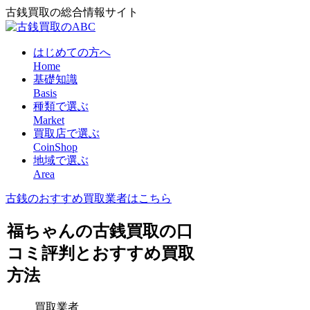
古銭買取の総合情報サイト
はじめての方へ
Home
基礎知識
Basis
種類で選ぶ
Market
買取店で選ぶ
CoinShop
地域で選ぶ
Area
古銭のおすすめ買取業者はこちら
福ちゃんの古銭買取の口
コミ評判とおすすめ買取
方法
買取業者