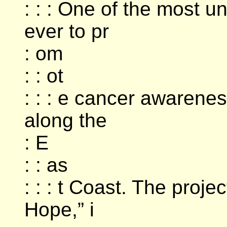
: : : One of the most u
ever to pr
: om
: : ot
: : : e cancer awarenes
along the
: E
: : as
: : : t Coast. The proje
Hope,” i