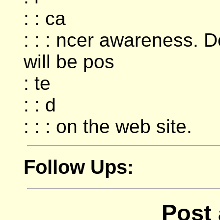
: : ca
: : : ncer awareness. D
will be pos
: te
: : d
: : : on the web site.
Follow Ups:
Post