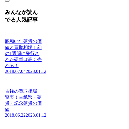
みんなが読ん
でる人気記事
昭和64年硬貨の価
値と買取相場！幻
の1週間に発行さ
れた硬貨は高く売
れる！
2018.07.04
2023.01.12
古銭の買取相場一
覧表！古紙幣・硬
貨・記念硬貨の価
値
2018.06.22
2023.01.12