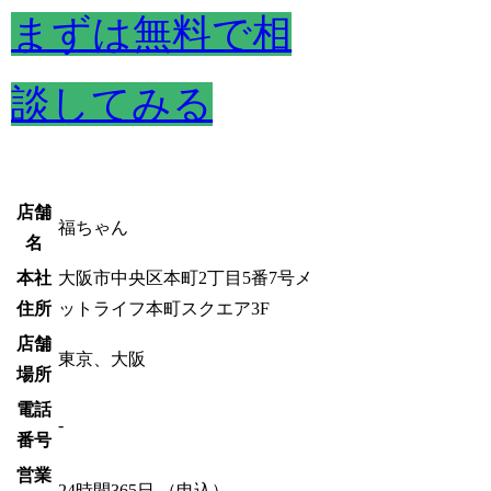
まずは無料で相
談してみる
店舗
福ちゃん
名
本社
大阪市中央区本町2丁目5番7号メ
住所
ットライフ本町スクエア3F
店舗
東京、大阪
場所
電話
-
番号
営業
24時間365日 （申込）