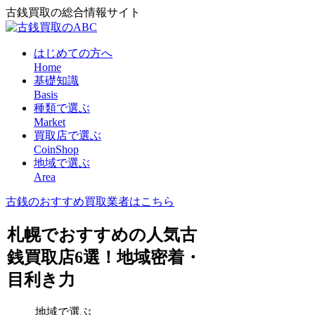
古銭買取の総合情報サイト
はじめての方へ
Home
基礎知識
Basis
種類で選ぶ
Market
買取店で選ぶ
CoinShop
地域で選ぶ
Area
古銭のおすすめ買取業者はこちら
札幌でおすすめの人気古
銭買取店6選！地域密着・
目利き力
地域で選ぶ