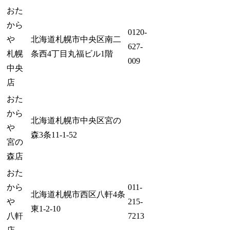
おた
から
0120-
や
北海道札幌市中央区南二
627-
札幌
条西4丁目丸福ビル1階
009
中央
店
おた
から
北海道札幌市中央区宮の
や
森3条11-1-52
宮の
森店
おた
から
011-
北海道札幌市西区八軒4条
や
215-
東1-2-10
八軒
7213