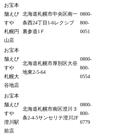
お宝本
舗えび
北海道札幌市中央区南一
0800-
すや
条西24丁目1-6レクシブ
800-
札幌円
裏参道1Ｆ
0051
山店
お宝本
舗えび
0800-
北海道札幌市厚別区大谷
すや
800-
地東2-5-64
札幌大
0554
谷地店
お宝本
舗えび
0800-
北海道札幌市南区澄川３
すや
800-
条2-4-5サンセリテ澄川2F
澄川駅
0779
前店