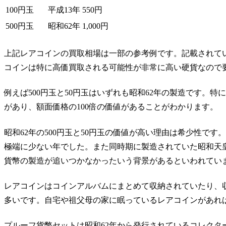
100円玉
平成13年
550円
500円玉
昭和62年
1,000円
上記レアコインの買取相場は一部の参考例です。記載されて
コインは特に
高価買取される可能性が非常に高い硬貨
なので
例えば500円玉と50円玉はいずれも
昭和62年
の製造です。特に昭
があり、
額面価格の100倍の価値
があることがわかります。
昭和62年の500円玉と50円玉の価値が高い理由は
希少性
です。
極端に少ない年
でした。また同時期に製造されていた昭和天
貨幣の製造が追いつかなかったいう背景があるといわれてい
レアコインは
コインアルバムにまとめて収納されていたり、
多いです。自宅や祖父母の家に眠っているレアコインがあれ
プルーフ貨幣セットは昭和62年から発行されているコレクター