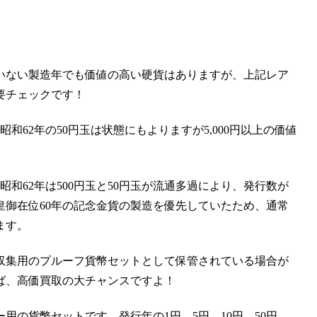
いない製造年でも価値の高い硬貨はありますが、上記レア
要チェックです！
和62年の50円玉は状態にもよりますが5,000円以上の価値
昭和62年は500円玉と50円玉が流通多過により、
発行数が
皇御在位60年の記念金貨の製造を優先していたため、通常
ます。
収集用のプルーフ貨幣セット
として保管されている場合が
ば、
高価買取の大チャンス
ですよ！
用の貨幣セットです。発行年の1円、5円、10円、50円、