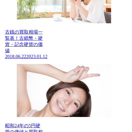
古銭の買取相場一
覧表！古紙幣・硬
貨・記念硬貨の価
値
2018.06.22
2023.01.12
昭和24年の5円硬
貨の価値と買取相