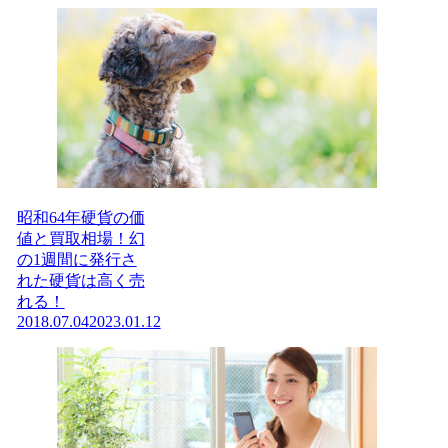
昭和64年硬貨の価
値と買取相場！幻
の1週間に発行さ
れた硬貨は高く売
れる！
2018.07.04
2023.01.12