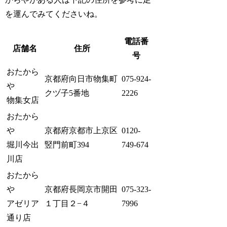
を運んでみてくださいね。
電話番
店舗名
住所
号
おたから
京都府向日市物集町
075-924-
や
クヅ子5番地
2226
物集女店
おたから
や
京都府京都市上京区
0120-
堀川今出
竪門前町394
749-674
川店
おたから
や
京都府長岡京市開田
075-323-
アゼリア
１丁目２−４
7996
通り店