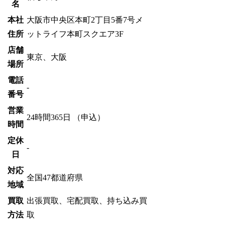
名
本社
大阪市中央区本町2丁目5番7号メ
住所
ットライフ本町スクエア3F
店舗
東京、大阪
場所
電話
-
番号
営業
24時間365日 （申込）
時間
定休
-
日
対応
全国47都道府県
地域
買取
出張買取、宅配買取、持ち込み買
方法
取