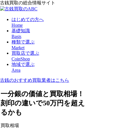
古銭買取の総合情報サイト
はじめての方へ
Home
基礎知識
Basis
種類で選ぶ
Market
買取店で選ぶ
CoinShop
地域で選ぶ
Area
古銭のおすすめ買取業者はこちら
一分銀の価値と買取相場！
刻印の違いで50万円を超え
るかも
買取相場