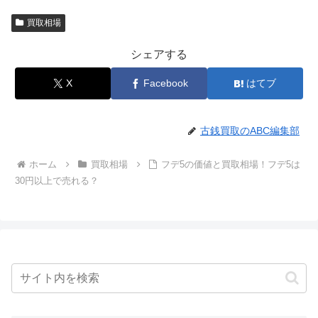
買取相場
シェアする
X
Facebook
はてブ
古銭買取のABC編集部
ホーム
買取相場
フデ5の価値と買取相場！フデ5は
30円以上で売れる？