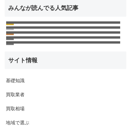
みんなが読んでる人気記事
昭和64年硬貨の価値と買取相場！幻の1週間
古銭の買取相場一覧表！古紙幣・硬貨・記念
に発行された硬貨は高く売れる！
高く売れる50円玉の価値と買取相場はどれく
硬貨の価値
昭和24年の5円硬貨の価値と買取相場！高く
らい？
500円記念硬貨の価値と買取相場！種類別一
売れる？
覧表
サイト情報
基礎知識
買取業者
買取相場
地域で選ぶ