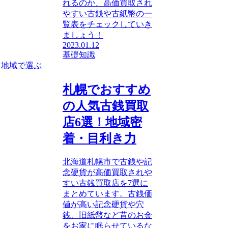
れるのか、高価買取され
やすい古銭や古紙幣の一
覧表をチェックしていき
ましょう！
2023.01.12
基礎知識
地域で選ぶ
札幌でおすすめ
の人気古銭買取
店6選！地域密
着・目利き力
北海道札幌市で古銭や記
念硬貨が高価買取されや
すい古銭買取店を7選に
まとめています。古銭価
値が高い記念硬貨や穴
銭、旧紙幣など昔のお金
をお家に眠らせているな