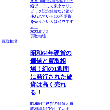
鳳凰100円銀貨や稲100円
銀貨、そして東京オリン
ピック記念銀貨など銀が
使われている100円硬貨
を売りたい人は必見です
よ！
2023.01.12
買取相場
買取相場
昭和64年硬貨の
価値と買取相
場！幻の1週間
に発行された硬
貨は高く売れ
る！
昭和64年硬貨の価値と買
取相場を紹介していま