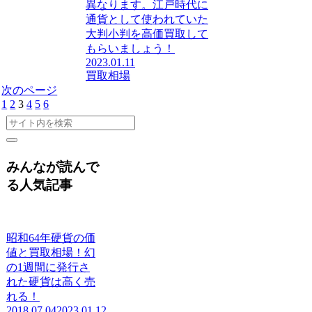
異なります。江戸時代に
通貨として使われていた
大判小判を高価買取して
もらいましょう！
2023.01.11
買取相場
次のページ
1
2
3
4
5
6
みんなが読んで
る人気記事
昭和64年硬貨の価
値と買取相場！幻
の1週間に発行さ
れた硬貨は高く売
れる！
2018.07.04
2023.01.12