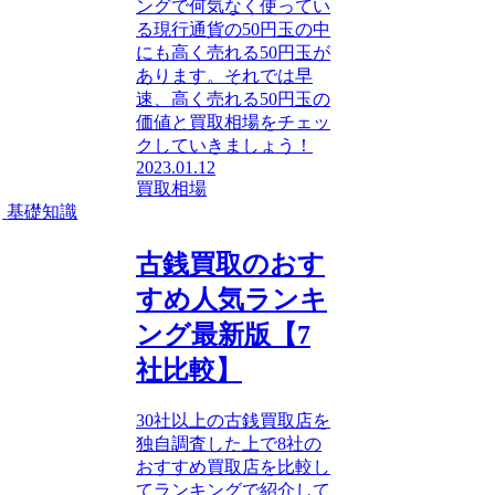
ングで何気なく使ってい
る現行通貨の50円玉の中
にも高く売れる50円玉が
あります。それでは早
速、高く売れる50円玉の
価値と買取相場をチェッ
クしていきましょう！
2023.01.12
買取相場
基礎知識
古銭買取のおす
すめ人気ランキ
ング最新版【7
社比較】
30社以上の古銭買取店を
独自調査した上で8社の
おすすめ買取店を比較し
てランキングで紹介して