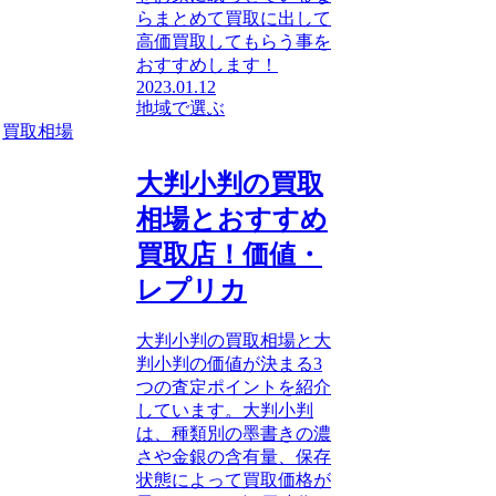
らまとめて買取に出して
高価買取してもらう事を
おすすめします！
2023.01.12
地域で選ぶ
買取相場
大判小判の買取
相場とおすすめ
買取店！価値・
レプリカ
大判小判の買取相場と大
判小判の価値が決まる3
つの査定ポイントを紹介
しています。大判小判
は、種類別の墨書きの濃
さや金銀の含有量、保存
状態によって買取価格が