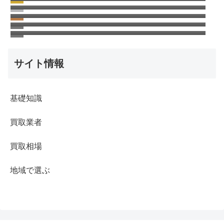
高く売れる50円玉の価値と買取相場はどれく
売れる？
500円記念硬貨の価値と買取相場！種類別一
らい？
覧表
サイト情報
基礎知識
買取業者
買取相場
地域で選ぶ