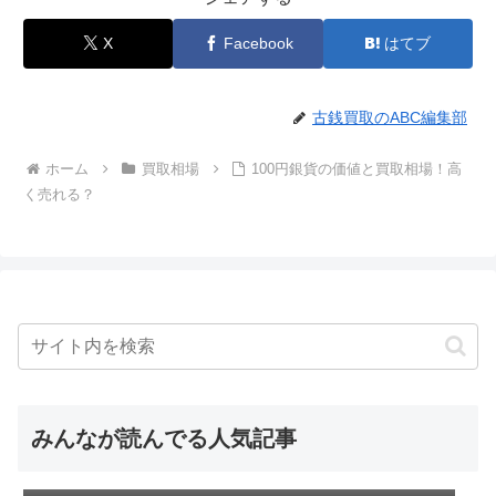
X
Facebook
はてブ
古銭買取のABC編集部
ホーム
買取相場
100円銀貨の価値と買取相場！高
く売れる？
みんなが読んでる人気記事
昭和64年硬貨の価値と買取相場！幻の1週間
古銭の買取相場一覧表！古紙幣・硬貨・記念
に発行された硬貨は高く売れる！
昭和24年の5円硬貨の価値と買取相場！高く
硬貨の価値